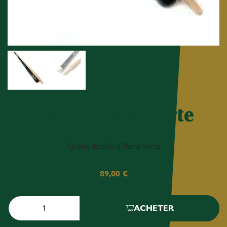
Queue Flame Verte
Queue de billard Flame Verte
89,00
€
ACHETER