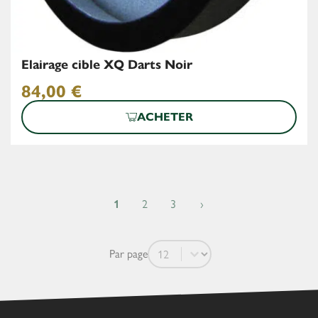
Elairage cible XQ Darts Noir
84,00
€
ACHETER
1
2
3
›
Par page
Par page