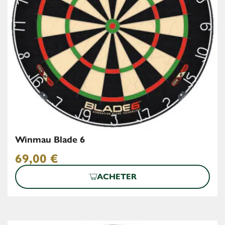
Winmau Blade 6
69,00
€
ACHETER