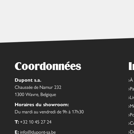
Coordonnées
I
Dupont s.a.
À
Chaussée de Namur 232
Pa
1300 Wavre, Belgique
Li
Horaires du showroom:
Me
Du mardi au vendredi de 9h à 17h30
Po
T:
+32 10 45 27 24
Co
Dr
E:
info@dupont-sa.be