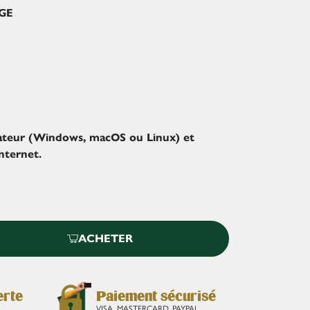
GE
ateur (Windows, macOS ou Linux) et
nternet.
ACHETER
erte
Paiement sécurisé
VISA, MASTERCARD, PAYPAL,