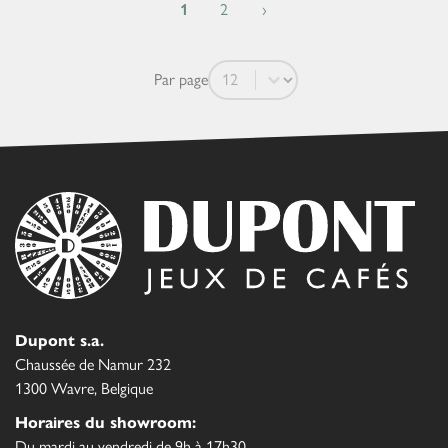
1
2
›
Par page
Par page
Dupont s.a.
Chaussée de Namur 232
1300 Wavre, Belgique
Horaires du showroom:
Du mardi au vendredi de 9h à 17h30