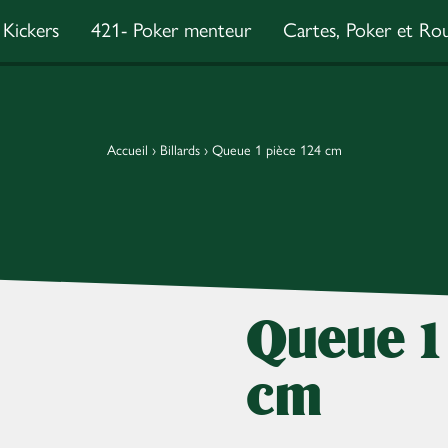
Kickers
421- Poker menteur
Cartes, Poker et Rou
Accueil
›
Billards
›
Queue 1 pièce 124 cm
Queue 1
cm