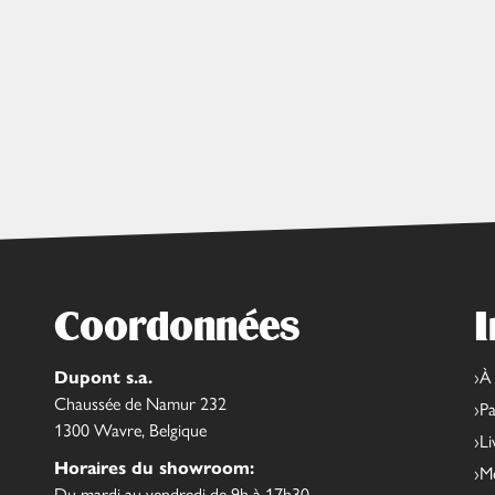
Coordonnées
I
Dupont s.a.
À
Chaussée de Namur 232
Pa
1300 Wavre, Belgique
Li
Horaires du showroom:
Me
Du mardi au vendredi de 9h à 17h30