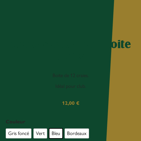
Craie Master par Boite
de 12
Boite de 12 craies.
Idéal pour club.
12,00
€
Couleur
Gris foncé
Vert
Bleu
Bordeaux