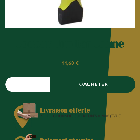
Joueur Jupiter Jaune
11,60
€
ACHETER
Livraison offerte
POUR COMMANDES SUPÉRIEURES À 200€ (TVAC)