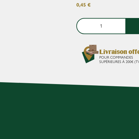
0,45
€
Livraison off
POUR COMMANDES
SUPÉRIEURES À 200€ (T