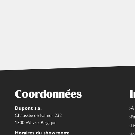
Coordonnées
I
Dupont s.a.
À
Chaussée de Namur 232
Pa
1300 Wavre, Belgique
Li
Horaires du showroom:
Me