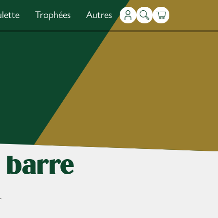
lette
Trophées
Autres
Mon compte
Recherche
Panier
 barre
r