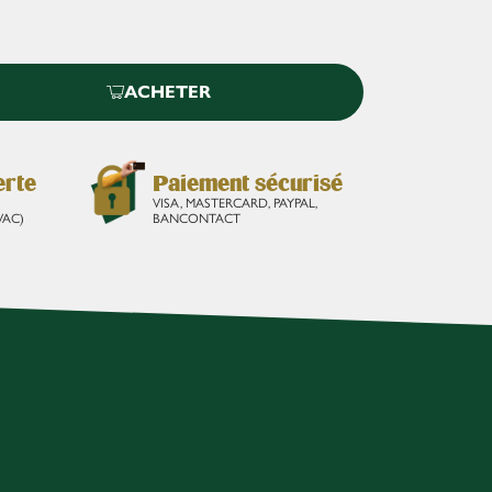
ACHETER
erte
Paiement sécurisé
VISA, MASTERCARD, PAYPAL,
VAC)
BANCONTACT