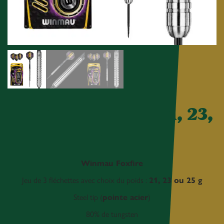
Winmau Fox Fire 21, 23,
25gr
Winmau Foxfire
Jeu de 3 fléchettes avec choix du poids :
21, 23 ou 25 g
Steel tip (
pointe acier
)
80% de tungsten