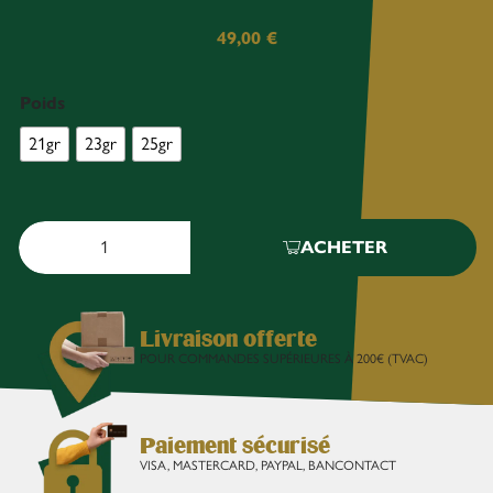
49,00
€
Poids
21gr
23gr
25gr
ACHETER
Livraison offerte
POUR COMMANDES SUPÉRIEURES À 200€ (TVAC)
Paiement sécurisé
VISA, MASTERCARD, PAYPAL, BANCONTACT