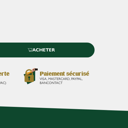
ACHETER
erte
Paiement sécurisé
VISA, MASTERCARD, PAYPAL,
VAC)
BANCONTACT