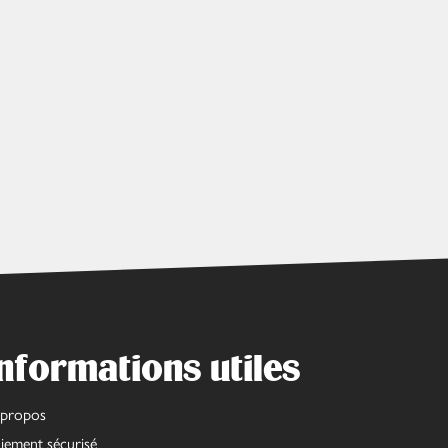
nformations utiles
 propos
iement sécurisé