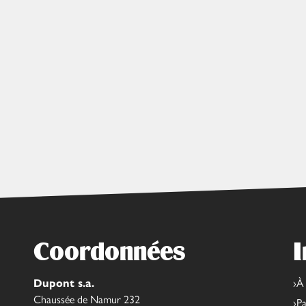
Coordonnées
I
Dupont s.a.
À
Chaussée de Namur 232
Pa