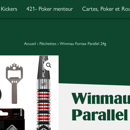
Kickers
421- Poker menteur
Cartes, Poker et Rou
Accueil
›
Flèchettes
›
Winmau Fornax Parallel 24g
Winmau
Paralle