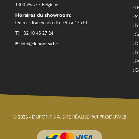
1300 Wavre, Belgique
Li
Horaires du showroom:
Me
Du mardi au vendredi de 9h à 17h30
Po
T:
+32 10 45 27 24
Co
Dr
E:
info@dupont-sa.be
Po
F
C
© 2026 - DUPONT S.A.
SITE RÉALISÉ PAR PRODUWEB