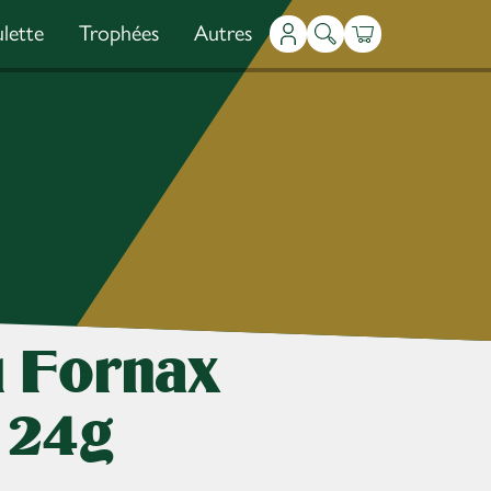
lette
Trophées
Autres
Mon compte
Recherche
Panier
 Fornax
l 24g