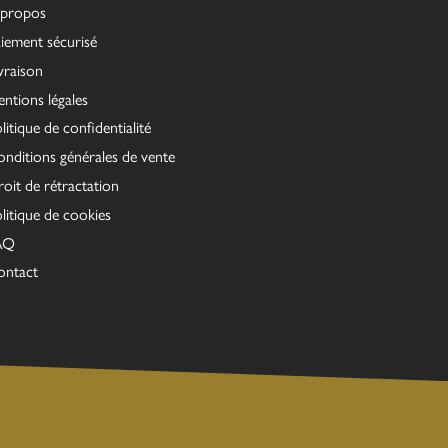
 propos
iement sécurisé
vraison
ntions légales
litique de confidentialité
nditions générales de vente
oit de rétractation
litique de cookies
AQ
ontact