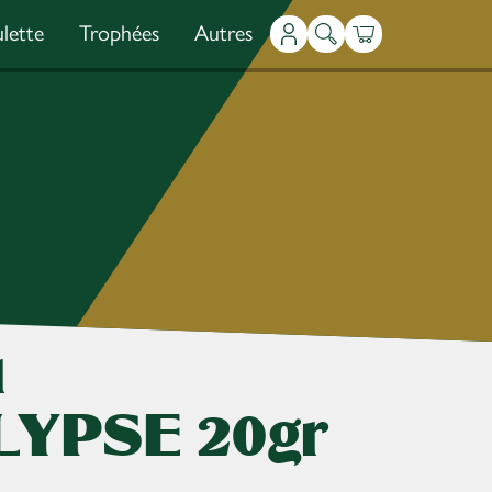
lette
Trophées
Autres
Mon compte
Recherche
Panier
u
YPSE 20gr