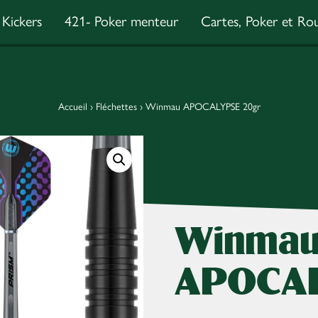
Kickers
421- Poker menteur
Cartes, Poker et Rou
Accueil
›
Fléchettes
›
Winmau APOCALYPSE 20gr
Winma
APOCAL