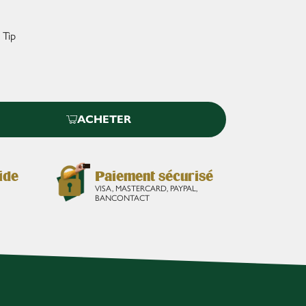
 Tip
ACHETER
ide
Paiement sécurisé
VISA, MASTERCARD, PAYPAL,
BANCONTACT