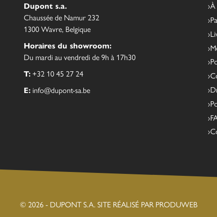
Dupont s.a.
À
Chaussée de Namur 232
Pa
1300 Wavre, Belgique
Li
Horaires du showroom:
Me
Du mardi au vendredi de 9h à 17h30
Po
T:
+32 10 45 27 24
Co
Dr
E:
info@dupont-sa.be
Po
F
C
© 2026 - DUPONT S.A.
SITE RÉALISÉ PAR PRODUWEB