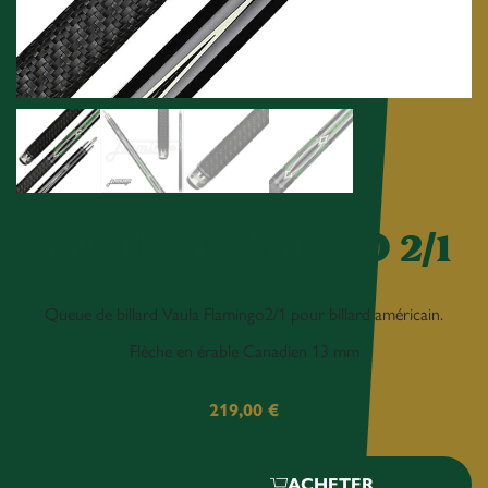
QUEUE FLAMINGO 2/1
Queue de billard Vaula Flamingo2/1 pour billard américain.
Flèche en érable Canadien 13 mm
219,00
€
ACHETER