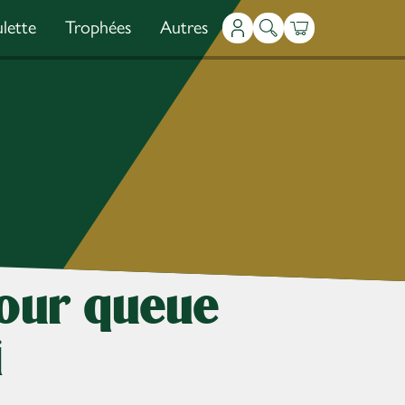
lette
Trophées
Autres
Mon compte
Recherche
Panier
our queue
i