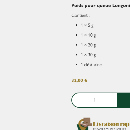
Poids pour queue Longon
Contient :
1 × 5 g
1 × 10 g
1 × 20 g
1 × 30 g
1 clé à laine
32,00
€
Livraison rap
ENVOI SOUS 2 JOURS