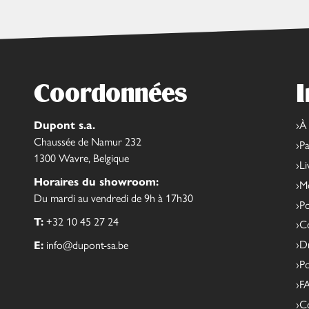
Coordonnées
I
Dupont s.a.
À
Chaussée de Namur 232
Pa
1300 Wavre, Belgique
Li
Horaires du showroom:
Me
Du mardi au vendredi de 9h à 17h30
Po
T:
+32 10 45 27 24
Co
Dr
E:
info@dupont-sa.be
Po
F
C