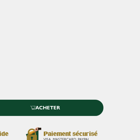
i
ACHETER
ide
Paiement sécurisé
VISA, MASTERCARD, PAYPAL,