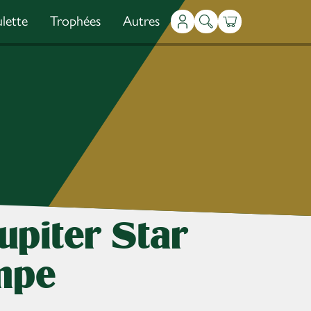
lette
Trophées
Autres
Mon compte
Recherche
Panier
upiter Star
mpe