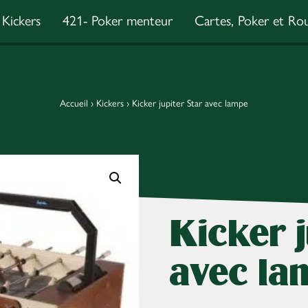
Kickers
421- Poker menteur
Cartes, Poker et Rou
Accueil
›
Kickers
›
Kicker jupiter Star avec lampe
Kicker j
avec la