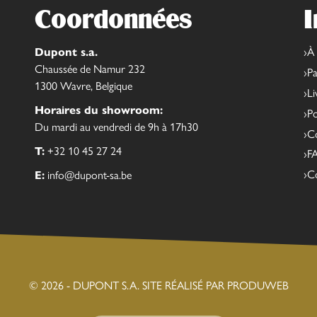
Coordonnées
I
Dupont s.a.
À
Chaussée de Namur 232
Pa
1300 Wavre, Belgique
Li
Horaires du showroom:
Po
Du mardi au vendredi de 9h à 17h30
Co
T:
+32 10 45 27 24
F
C
E:
info@dupont-sa.be
© 2026 - DUPONT S.A.
SITE RÉALISÉ PAR PRODUWEB