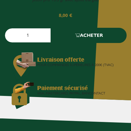
8,00
€
ACHETER
Livraison offerte
POUR COMMANDES SUPÉRIEURES À 200€ (TVAC)
Paiement sécurisé
VISA, MASTERCARD, PAYPAL, BANCONTACT