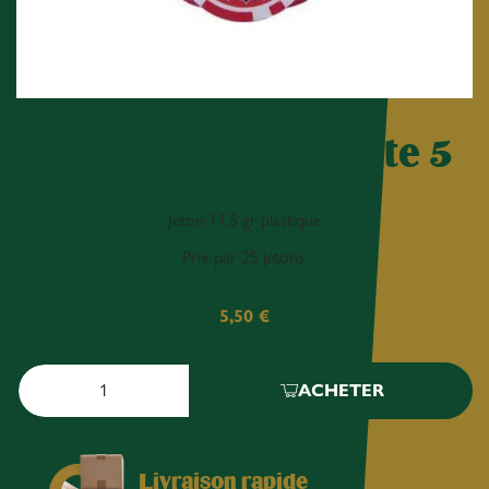
Jeton poker Ultimate 5
Jeton 11.5 gr plastique
Prix par 25 jetons.
5,50
€
ACHETER
Livraison rapide