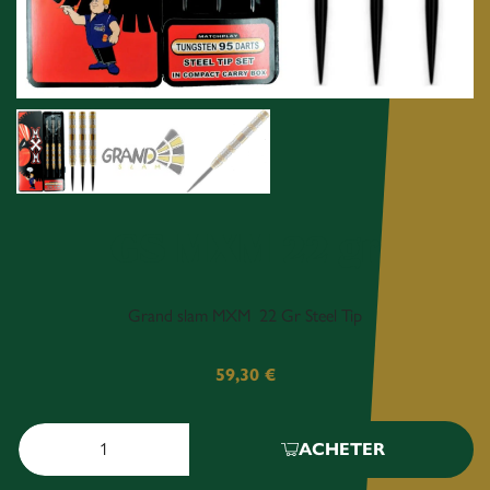
GS MXM 22 gr
Grand slam MXM 22 Gr Steel Tip
59,30
€
ACHETER