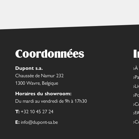
Coordonnées
I
Dupont s.a.
À
Chaussée de Namur 232
Pa
1300 Wavre, Belgique
Li
Horaires du showroom:
Po
Du mardi au vendredi de 9h à 17h30
Co
T:
+32 10 45 27 24
F
C
E:
info@dupont-sa.be