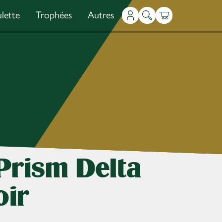
lette
Trophées
Autres
Mon compte
Recherche
Panier
 Prism Delta
oir