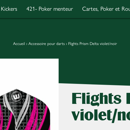
Kickers
421- Poker menteur
Cartes, Poker et Rou
Accueil
›
Accessoire pour darts
›
Flights Prism Delta violet/noir
Flights
violet/n