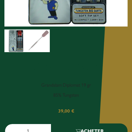
Diplomat 19 gr
Grandslam Diplomat 19 gr
85% Tungsten
39,00
€
ACHETER