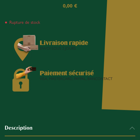
0,00
€
Rupture de stock
Livraison rapide
ENVOI SOUS 2 JOURS
Paiement sécurisé
VISA, MASTERCARD, PAYPAL, BANCONTACT
Description