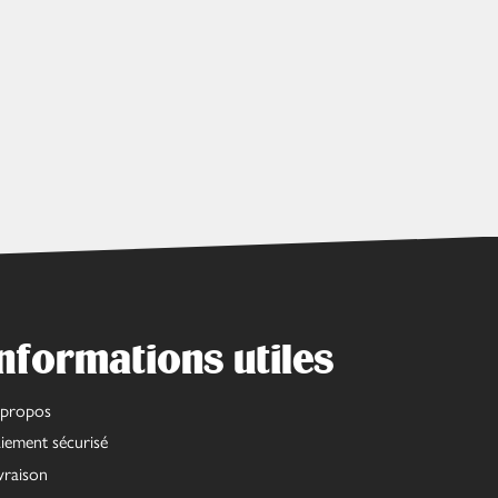
nformations utiles
 propos
iement sécurisé
vraison