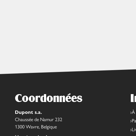
Coordonnées
I
Dupont s.a.
À
Chaussée de Namur 232
Pa
1300 Wavre, Belgique
Li