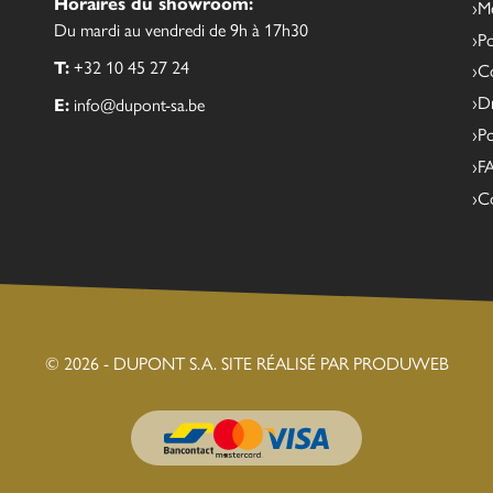
Horaires du showroom:
Me
Du mardi au vendredi de 9h à 17h30
Po
T:
+32 10 45 27 24
Co
Dr
E:
info@dupont-sa.be
Po
F
C
© 2026 - DUPONT S.A.
SITE RÉALISÉ PAR PRODUWEB