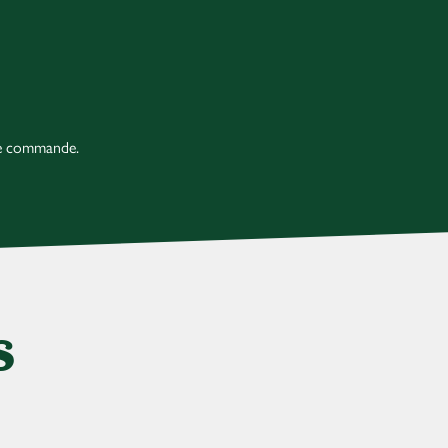
re commande.
s