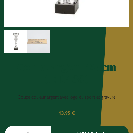
Coupe argent 28 cm
(ET.439)
Coupe couleur argent avec logo du sport et gravure
13,95
€