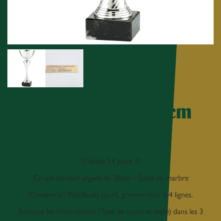
Coupe Argent 26cm
(ET.451.02.C)
!!! délais 14 jours !!!
Coupe couleur argent de 26cm – Socle en marbre
Comprend : Pastille du sport, gravure max 3-4 lignes.
Envoyez les informations (Type de sport et texte) dans les 3