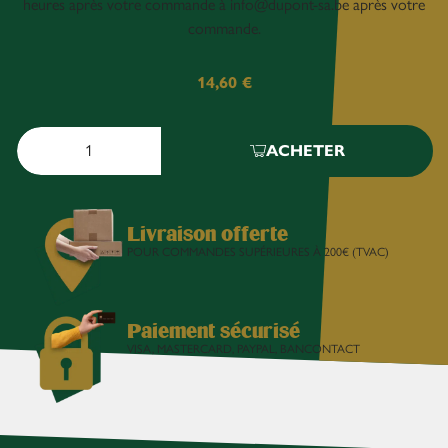
heures après votre commande à info@dupont-sa.be après votre
commande.
14,60
€
ACHETER
Livraison offerte
POUR COMMANDES SUPÉRIEURES À 200€ (TVAC)
Paiement sécurisé
VISA, MASTERCARD, PAYPAL, BANCONTACT