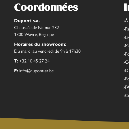
Coordonnées
I
Dupont s.a.
À
Chaussée de Namur 232
Pa
1300 Wavre, Belgique
Li
Horaires du showroom:
Me
Du mardi au vendredi de 9h à 17h30
Po
T:
+32 10 45 27 24
Co
Dr
E:
info@dupont-sa.be
Po
F
C