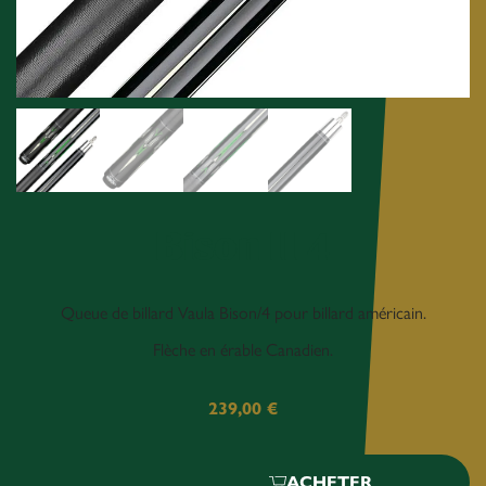
Bison II 4
Queue de billard Vaula Bison/4 pour billard américain.
Flèche en érable Canadien.
239,00
€
ACHETER