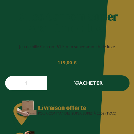
Billes Carrom Super
Aramith de luxe
Jeu de bille Carrom 61.5 mm super aramith de luxe
119,00
€
ACHETER
Livraison offerte
POUR COMMANDES SUPÉRIEURES À 200€ (TVAC)