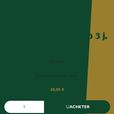
Barre Fas-Garlando 3 j.
107 cm
Translator
Barre Fas-Garlando 16mm
30,00
€
ACHETER