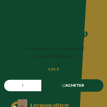
3 Flèches soft tip
3 fléchettes soft tip 16 gr (Usage intensif)
Pointes gros filet plastique
4,50
€
ACHETER
Livraison offerte