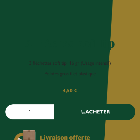
3 Flèches soft tip
3 fléchettes soft tip 16 gr (Usage intensif)
Pointes gros filet plastique
4,50
€
ACHETER
Livraison offerte