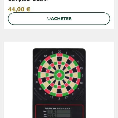
44,00
€
ACHETER